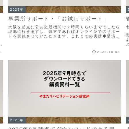
2025年
事業所サポート・「お試しサポート」
大阪を起点に公共交通機関で２時間くらいまででしたら
現地に行きますし、遠方であればオンラインでのサポー
トを実施させていただきます。これまでの実績◆講演予
護
定・実績一覧セラピストがいない訪問看護ステーショ
放
ン...
11
2025.10.03
ラ
2025年