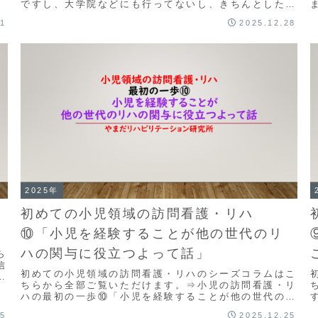
ですし、大学院などにも行ってないし、きちんとした研
究というものとは無縁な作業療法士人生を送ってきま
31
2025.12.28
し...
い
2025年
初めての小児領域の訪問看護・リハ
⑩「小児を経験することが他の世代のリ
ハの関与に役立つよって話」
ら
信
初めての小児領域の訪問看護・リハのシーズコラムはこ
で
ちらから全部ご覧いただけます。⇒小児の訪問看護・リ
ハの最初の一歩⑩「小児を経験することが他の世代のリ
ハの関与に役立つよって話」成人期以降のリハビリテ
25
2025.12.25