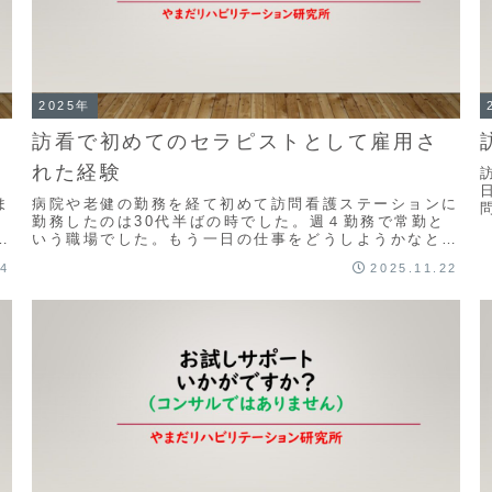
2025年
訪看で初めてのセラピストとして雇用さ
れた経験
ま
病院や老健の勤務を経て初めて訪問看護ステーションに
勤務したのは30代半ばの時でした。週４勤務で常勤と
だ
いう職場でした。もう一日の仕事をどうしようかなと思
て
っていたところ、とある研修会で講義をしてのちの懇
24
2025.11.22
親...