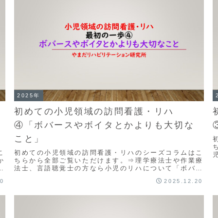
2025年
初めての小児領域の訪問看護・リハ
④「ボバースやボイタとかよりも大切な
こと」
こ
初めての小児領域の訪問看護・リハのシーズコラムはこ
か
ちらから全部ご覧いただけます。⇒理学療法士や作業療
か
法士、言語聴覚士の方なら小児のリハについて「ボバー
安
ス」「ボイタ」って言葉を聞いたこともあるでしょ
20
2025.12.20
う。...