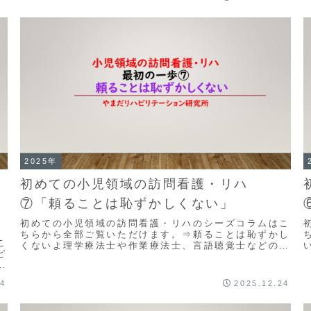
ー...
し
2025年
初めての小児領域の訪問看護・リハ
⑦「頼ることは恥ずかしくない」
初めての小児領域の訪問看護・リハのシーズコラムはこ
ちらから全部ご覧いただけます。⇒頼ることは恥ずかし
こ
くないよ理学療法士や作業療法士、言語聴覚士などのセ
ピ
ラピストの多くは、自分一人で何とか解決しようとす
し
る...
合
24
2025.12.24