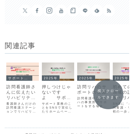
関連記事
サポート・こらむ
2025年
2025年
2025年
訪問看護師さ
押しつけじゃ
訪問リハのサ
初めての
横スクロー
んに伝えたい
ないです
ポートの実際
領域の訪
リハビリテー
よ サポー
護・リハ
ルできます
訪問看護や訪問リ
ションの実技
ト業務のこと
ハの事業所でサポ
①「最初
看護師さんだけの
サポート業務のこ
SNSに「小
ートをする場合、
と講義
訪問看護ステーシ
とをSNSで宣伝し
歩」
問看護・リ
１日のサポートの
ョンでリハビリテ
たりホームページ
初の一歩」
場合は、同行訪問
ーションを実践し
に掲載している。
シリーズ投
＋講義もしくは同
ませんか？の続編
◆1991年以来病
ました。SN
行訪問中心という
です。具体的にサ
院、老健、訪問看
イムライン
形になります。セ
ポートとして実施
護ステーション、
ていってし
ラピストさんだで
する講義や実技の
診療所（通所リ
で、こちらの
なく看護師さんの