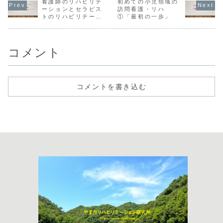
ことなどを書いて
看護師のリハビリテ
ハ）、児童発達支
初めての小児領域の
も訪問看護
訪問に同行してリ
おきます。中心に
援・放課後デイ、
ションのサ
ーションとセラピス
訪問看護・リハ
ハビリテーション
なるのはこんな感
通所介護等々いろ
ト・コラム
トのリハビリテーシ
①「最初の一歩」
についての助言な
じ。看護師さんへ
んなところ、特に
残しておき
ョンのこと
ども行っておりま
のサポートや教育
地域に近い場所で
思います。
す。訪問への同
看護師さんにリハ
働いてきた作業療
の小児領域
行...
ビリテーション
法士として、自...
看護・リハの
の...
コメント
コメントを書き込む