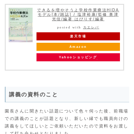
できるを増やそうよ学校作業療法HIDA
モデル[本/雑誌] / 塩津裕康/監修 奥津
光佳/編著 はびりす/編著
posted with
カエレバ
楽天市場
Amazon
Yahooショッピング
講義の資料のこと
園長さんに聞きたい話題について色々伺った後、前職場
での講義のことが話題となり、新しい縁でも職員向けの
講義をしてほしいとご依頼いただいたので資料をお渡し
して打ち合わせとなりました。