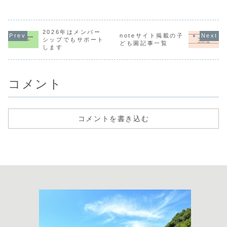
てください」と言
る私が書いた記事
いる作業療法士で
現場目線で
われましたので、
の一覧です。この
す。今回のコラム
ッフ教育、
５時間半の勤務時
サイトの記事今ご
では、非常勤雇用
護ステーシ
間中そのクラスで
覧のサイトに掲載
されている作業療
働くにあた
過ごしました。慣
2026年はメンバー
している子ども園
法士の立場から、
れだけはオ
noteサイト掲載の子
らし保育期間中の
関連のシリーズコ
子ども園が作業療
テーション
シップでもサポート
ども園記事一覧
子どもさんと昨年
ラムはこちらから
法士を非常勤雇用
いてほしい
します
から通っている子
一覧をご覧いただ
するメリットはあ
として学ん
どもさんがいるこ
けます。◆シリー
るのかどうかにつ
たいって事
ともあり、教室の
ズコラム・保育園
いて書いてみたい
をシリーズ
中はてんやわんや
や子ども園での作
と思います。そ
として書い
と...
業...
の...
き...
コメント
コメントを書き込む