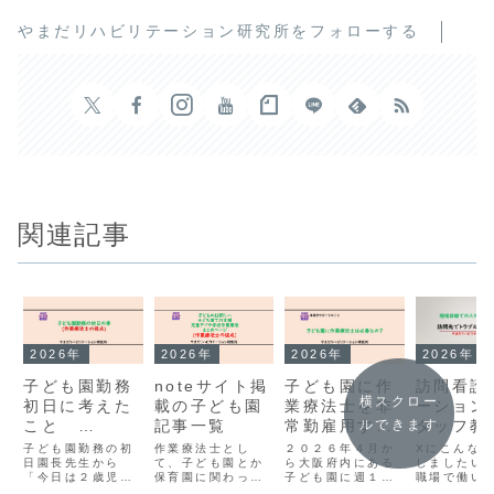
やまだリハビリテーション研究所をフォローする
関連記事
2026年
2026年
2026年
2026年
子ども園勤務
noteサイト掲
子ども園に作
訪問看護
横スクロー
初日に考えた
載の子ども園
業療法士を非
ーション
こと
記事一覧
常勤雇用する
タッフ教
ルできます
2026.4.13.
メリットっ
こと１「
子ども園勤務の初
作業療法士とし
２０２６年４月か
Xにこんな
日園長先生から
て、子ども園とか
て？
ら大阪府内にある
ブル時の
しましたい
「今日は２歳児の
保育園に関わった
子ども園に週１回
職場で働い
のこと」
〇〇クラスに入っ
り考えたりしてい
非常勤雇用されて
からこそわ