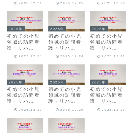
ード可）
⑩「小児を経
⑨「何かあっ
2026.02.24
2025.12.25
2025.12.24
験することが
たらどうする
他の世代のリ
の？」問題の
ハの関与に役
こと
立つよって
2025年
2025年
2025年
話」
初めての小児
初めての小児
初めての小児
領域の訪問看
領域の訪問看
領域の訪問看
護・リハ
護・リハ
護・リハ
⑧「看護師さ
⑦「頼ること
⑥「リハビリ
2025.12.24
2025.12.24
2025.12.21
んとセラピス
は恥ずかしく
テーションの
トとの訪問の
ない」
説明のこと」
違いは？」
2025年
2025年
2025年
初めての小児
初めての小児
初めての小児
領域の訪問看
領域の訪問看
領域の訪問看
護・リハ
護・リハ
護・リハ
⑤「育児経験
④「ボバース
③「家族さん
2025.12.20
2025.12.20
2025.12.20
がないから親
やボイタとか
との関係性の
の信用
よりも大切な
こと」
が・・・」
こと」