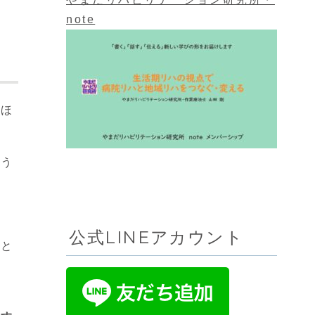
note
れほ
思う
公式LINEアカウント
題と