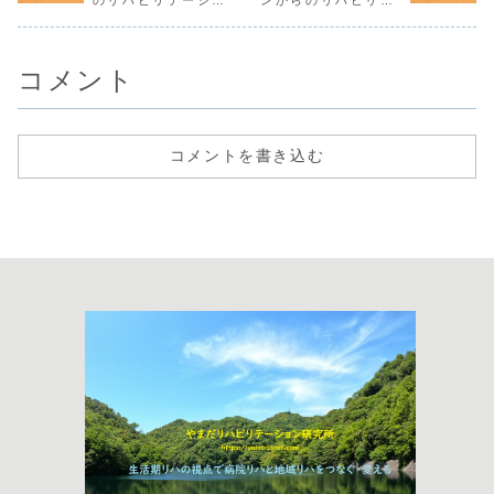
のリハビリテーショ
ンからのリハビリテ
ン基礎講座①訪看リ
ーション基礎講座②
ハを取り巻く状況と
訪問看護ステーショ
実践すべき訪看リハ
ンにおける「看護師
のこと
とリハ職の連携」と
コメント
「ICFのこと」
コメントを書き込む