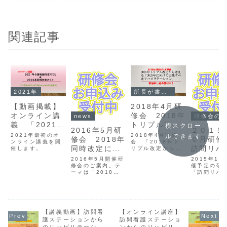
関連記事
2021年
所長が書いた
【動画掲載】
2018年4月研
オンライン講
修会 2018年
news
研修会のお知らせ
義 「2021年
トリプル改定
横スクロー
2016年5月研
２０１５
介護報酬改定
から考える
2021年最初のオ
2018年4月研修
ルできます
修会 2018年
０月研
と2024年同時
ンライン講義を開
「2025年に向
会 「2018年ト
同時改定に向
訪問リハ
催します。
リプル改定から考
改定のこと」
けて実践すべ
える2025年に向
けてセラピス
で実践し
2016年5月開催研
2015年10
きリハビリテ
けて 実践すべきリ
トがすべきこ
修会のご案内。テ
るADL
催予定の研
ハビリテーショ
ーション」
ーマは「2018年
「訪問リハ
ン」のご案内
と
わり
同時改定に向けて
実践している
セラピストがすべ
への関わり
きこと」
知らせです
【講義動画】訪問看
【オンライン講座】
護ステーションから
訪問看護ステーショ