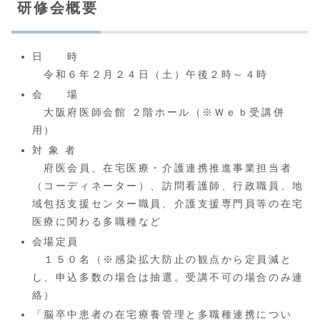
研修会概要
日 時
令和６年２月２４日（土）午後２時～４時
会 場
大阪府医師会館 ２階ホール（※Ｗｅｂ受講併
用）
対 象 者
府医会員、在宅医療・介護連携推進事業担当者
（コーディネーター）、訪問看護師、行政職員、地
域包括支援センター職員、介護支援専門員等の在宅
医療に関わる多職種など
会場定員
１５０名（※感染拡大防止の観点から定員減と
し、申込多数の場合は抽選。受講不可の場合のみ連
絡）
「脳卒中患者の在宅療養管理と多職種連携につい