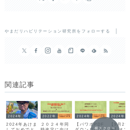
やまだリハビリテーション研究所をフォローする
関連記事
2024年
2022年
2024年
2024年
2024年あけま
２０２４年同
【パワポPDF
【9月29
横スクロー
しておめでと
時改定に向け
ダウンロード
催】オン