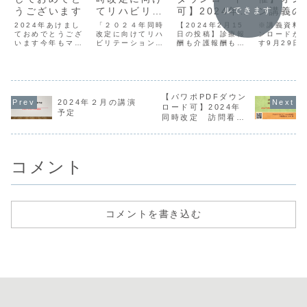
うございます
てリハビリテ
可】2024年同
ン講義の
ルできます
ーション専門
時改定 訪問
らせ「訪
2024年あけまし
「２０２４年同時
【2024年2月15
※講義資料
ておめでとうござ
職がすべきこ
改定に向けてリハ
看護ステーシ
日の投稿】診療報
護ステー
ンロードが
います今年もマイ
ビリテーション専
酬も介護報酬もよ
す9月29日
と
ョンにおける
ンでの看
ペースでブログや
門職がすべきこ
うやく新しい点数
に開催する
看護とリハの
リハの連
動画SNSなどなど
と」という研修会
が出そろいまし
イン講義の
更新していきま
のご提案です
た。◆【2024年
せです。こ
新しい形
こと」
す。お気軽にお付
診療報酬改定】具
講義は終了
き合いくださいや
体的な数字が出ま
ます。 テー
まだリハビリテー
【パワポPDFダウン
した。◆２０２４
問看護ステ
2024年２月の講演
ション研究所作業
年介護報酬改定：
ンでの看護
ロード可】2024年
予定
療法士山田 剛お
具体的な単位数が
の連携のこと
同時改定 訪問看護
問い合わせなど プ
公開されました１
師やまだリ
ステーションにおけ
ロフィール お問い
週間前に職能団体
テーション
る看護とリハの新し
合わせ上記リンク
の会議があり、引
作業療法士
い形
から、メー...
き続き飲み会...
田 剛⇒プロ
コメント
コメントを書き込む