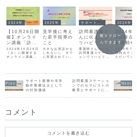
2024年
2025年
サポート・こらむ
2024年
【10月26日開
見学後に考え
訪問看護師さ
2024年
横スクロー
催】オンライ
た若手指導の
んに伝えたい
8月時点
ン講義「訪問
こと
リハビリテー
義依頼や
ルできます
看護ステーシ
ションの実技
ート業務
2024年10月26日
大きなお世話かも
看護師さんだけの
2024年７
ョンで看護師
（土）に開催する
しれないし、すで
と講義
訪問看護ステーシ
況
日時点でご
オンライン講義の
に実践されている
ョンでリハビリテ
ただいてい
さんがリハビ
お知らせです。講
かもしれないので
ーションを実践し
ート業務や
リテーション
義資料のダウンロ
すが、先日の見学
ませんか？の続編
イン講義の
ードが可能です。
後に考えた新人と
です。具体的にサ
状況をまと
を提供するた
開催日：2024年
か若手セラピスト
ポートとして実施
ます。京都
めの基本的な
10月26日（土）
に対しての指導の
する講義や実技の
看護ステー
お話し」
時 間：午前１０
サポート業務や非常
ことをちょこっと
訪問看護ステーショ
ことなどを書いて
さん７月か
時より開始1時間
書いておきたい。
おきます。中心に
回のサポー
勤作業療法士として
ンでのセラピストの
くらいの予定で
見学に行ったのは
なるのはこんな感
のご依頼を
の付加価値
教育とサポートにつ
す。質疑応答を含
この日です見学に
じ。看護師さんへ
きました。2
いて
めて１時間半くら
行った時にねその
のサポートや教育
年7月、10
いを予定していま
事業所のトップの
看護師さんにリハ
2025年1月
すZ...
中堅OTさんが
ビリテーション
回事業所...
若...
の...
コメント
コメントを書き込む