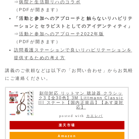
⇒
病院と生活期リハのコラボ
（PDFが開きます）
「活動と参加へのアプローチと 触らないリハビリテ
ーションと セラピストとしてのアイデンティティ」
⇒
活動と参加へのアプローチ2022年版
（PDFが開きます）
訪問看護ステーションで良いリハビリテーションを
提供するための考え方
講義のご依頼などは以下の「お問い合わせ」からお気軽
にご連絡ください。
刻印対応 リットマン 聴診器 クラシッ
ク3【全30色】3M Littmann Classic
III ステート【国内正規品】【あす楽対
応】
posted with
カエレバ
楽天市場
Amazon