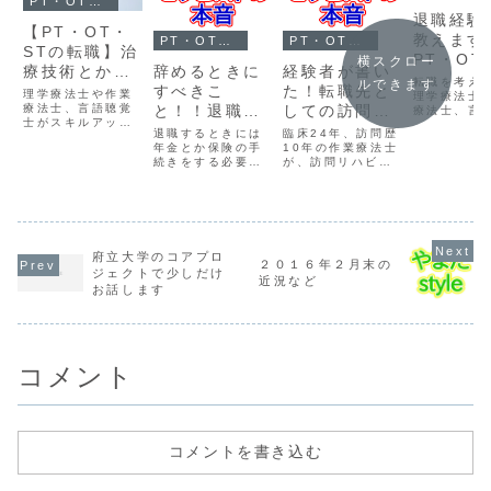
PT・OT・STの転職
退職経験
【PT・OT・
教えます
PT・OT・STの転職
PT・OT・STの転職
STの転職】治
PT・OT
横スクロー
療技術とかス
辞めるときに
経験者が書い
の転職「
転職を考え
ルできます
キルアップの
すべきこ
た！転職先と
理学療法士や作業
する前に
理学療法士
転職で考える
療法士、言語聴覚
と！！退職時
しての訪問リ
療法士、言
るべきこ
士がスキルアップ
士が退職す
べきこと
の保険や年金
ハビリテーシ
退職するときには
臨床24年、訪問歴
を目的に転職する
考えないと
のこと
年金とか保険の手
ョン
10年の作業療法士
ってことで重要な
いことを書
続きをする必要が
が、訪問リハビリ
のは有名講師のい
ました。
あります。特に健
テーションの領域
る職場に行くって
康保険にはいくつ
に転職してくる理
ことではないんで
かのパターンがあ
学療法士、作業療
すよってことを書
るので気を付けて
法士、言語聴覚士
いてみた。ほかに
くださいね。
の方のために書い
も大事なことはあ
てみた。
る。
府立大学のコアプロ
２０１６年２月末の
ジェクトで少しだけ
近況など
お話します
コメント
コメントを書き込む