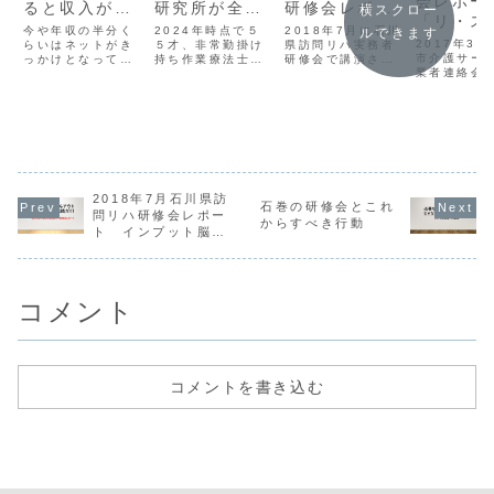
会レポー
ると収入が増
研究所が全力
研修会レポー
横スクロー
「リ・ス
えるかもね
でお届けする
ト インプッ
今や年収の半分く
2024年時点で５
2018年7月に石川
ルできます
トしよう
2017年3
らいはネットがき
「新しい学び
５才、非常勤掛け
ト脳からアウ
県訪問リハ実務者
市介護サー
っかけとなって生
持ち作業療法士と
研修会で講演させ
の形」
トプット脳へ
業者連絡会
まれている収入で
して経験してい
ていただきました
の転換で少し
ご依頼で、
す。
る、考えているこ
ので、その時に感
ネ2や生活
とのすべてを「新
じたことをレポー
でもいいから
上リハビリ
しい学びの形」と
トしてみました。
実践を！
ョン実施に
して配信していま
お話させて
す。 生活期で実践
きました。
するリハビリテー
ションのこと 生活
期リハ目線で考え
2018年7月石川県訪
る回復期リハのこ
石巻の研修会とこれ
問リハ研修会レポー
と 訪問リハや通所
からすべき行動
ト インプット脳か
リハのこと...
らアウトプット脳へ
の転換で少しでもい
いから実践を！
コメント
コメントを書き込む