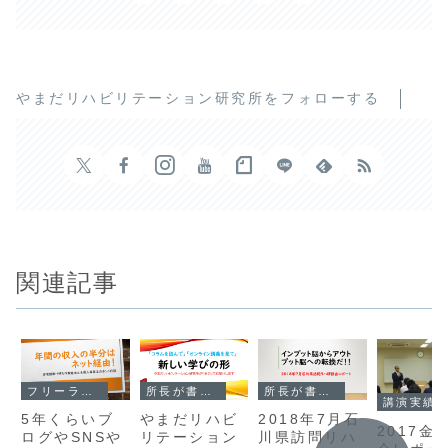
やまだリハビリテーション研究所をフォローする
関連記事
フリーランス（2015~2018）
所長が書いた
所長が書いた
講演実績
5年くらいブ
やまだリハビ
2018年7月石
2017金
ログやSNSや
リテーション
川県訪問リハ