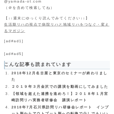
@yamada-ot.com
（＠を含めて検索してね）
【↓↓週末にゆっくり読んでみてください↓↓】
生活期リハの視点で病院リハと地域リハをつなぐ・変え
るマガジン
[ad#ad1]
[ad#ad5]
こんな記事も読まれています
2018年12月名古屋と東京のセミナーが終わりまし
た
２０１９年３月金沢での講演を動画にしてみました
【領域を超えた連携を進めろ！】２０１８年１月宮
崎訪問リハ実務者研修会 講演レポート
2018年7月石川県訪問リハ研修会レポート インプ
ット脳からアウトプット脳への転換で少しでもいい