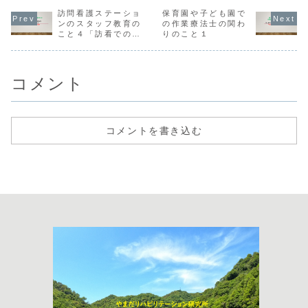
する講義や実技の
リハビリテーショ
リハビリテーショ
リハビリテ
ことなどを書いて
訪問看護ステーショ
ンのこと訪問看護
保育園や子ども園で
ンのこと「何を聞
ン専門職の
おきます。中心に
ステーションの管
けばよいのかわか
が注目され
ンのスタッフ教育の
の作業療法士の関わ
なるのはこんな感
理者さんに知って
らない」問題今回
のかな？で
こと４「訪看での連
りのこと１
じ。看護師さんへ
おいてほしいリハ
のテーマは「何を
あ、みなし
携は善意ではなくシ
のサポートや教育
ビリテーションの
聞けばよいのわか
勤務できる
ステム作りだと思
看護師さんにリハ
こと②今回のテー
らない」看護師は
なったから
う」
ビリテーション
マは「訪問看護
リハに何を聞け
て、この領
の...
の...
ば...
発...
コメント
コメントを書き込む