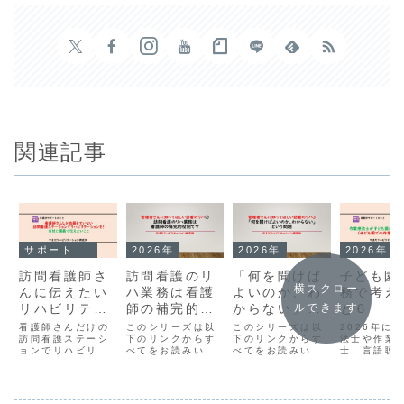
関連記事
サポート・こらむ
2026年
2026年
2026年
訪問看護師さ
訪問看護のリ
「何を聞けば
子ども園
横スクロー
んに伝えたい
ハ業務は看護
よいのか、わ
務で考え
リハビリテー
師の補完的役
からない」と
と６ 
ルできます
ションの実技
割です
いう問題
業療法士
看護師さんだけの
このシリーズは以
このシリーズは以
2026年に
と講義
訪問看護ステーシ
下のリンクからす
下のリンクからす
ども園に
法士や作業
ョンでリハビリテ
べてをお読みいた
べてをお読みいた
士、言語聴
してなに
ーションを実践し
だけます。◆訪問
だけます。◆訪問
子ども園な
る？」
ませんか？の続編
看護ステーション
看護ステーション
なし特例と
です。具体的にサ
の管理者さんに知
の管理者さんに知
務できるよ
ポートとして実施
っておいてほしい
っておいてほしい
り、子ども