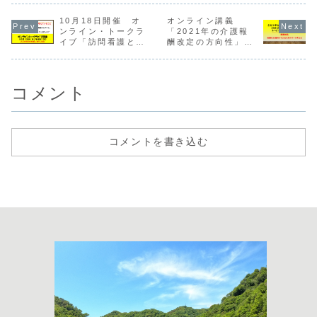
伝えします。リア
います。講義のア
ョンの未来につい
院リハと生
ト」
ルタイムで視聴で
ーカイブ動画は以
て最近考えている
ハをつなぐ
きない方のため
10月18日開催 オ
下のリンクに掲載
オンライン講義
こと」◆講師作業
る」に掲載
に、講義動画を後
しています。
療法士 山田 剛
るコラムを
ンライン・トークラ
「2021年の介護報
日掲載予定です。
◆【動画】深め
こんなことを話し
しました。
イブ「訪問看護とか
酬改定の方向性」と
オンライン講義約
る！リハビリテー
ます5月のコラム
ンに掲載し
通所事業で働いて考
「2024年同時改定
1時間半の講義動
ション会議とリハ
ではコラム14
コラムの詳
えていること」
に向けたリハビリテ
画のフルバージョ
ビリテーションの
2024年に向けて
ちらをご覧
ーションのあり方」
ンは以下のリン
マネジメント 開催
「こ...
い◆コラム：
ク...
日：...
コメント
コメントを書き込む