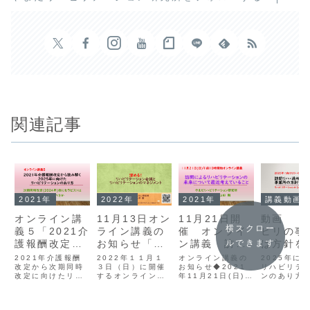
関連記事
2021年
2022年
2021年
講義動画
オンライン講
11月13日オン
11月21日開
動画 「
横スクロー
義５「2021介
ライン講義の
催 オンライ
ビリの事
護報酬改定か
お知らせ「深
ン講義 訪問
は方針を
ルできます
ら読み解く
める！ リハビ
によるリハビ
にしよう
2021年介護報酬
2022年１１月１
オンライン講義の
2025年に
2025年に向け
改定から次期同時
リテーション
３日（日）に開催
リテーション
お知らせ◆2021
リハビリテ
改定に向けたリハ
するオンライン講
年11月21日(日)
ンのあり方
たリハビリテ
会議とリハビ
の未来につい
ビリテーションの
義のお知らせで
午前10時開始◆テ
えしている2
ーションのあ
リテーション
て最近考えて
あり方についてオ
す。このオンライ
ーマ 「訪問によ
年版「生活
ンライン講義でお
ン講義は終了して
るリハビリテーシ
ピストの視
り方」
のマネジメン
いること