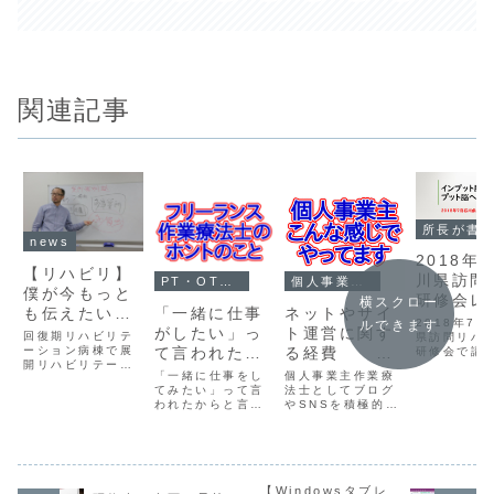
関連記事
所長が書いた
news
2018年
【リハビリ】
川県訪問
PT・OT・STの転職
個人事業主(2018~)
僕が今もっと
研修会レ
横スクロー
も伝えたい・
「一緒に仕事
ネットやサイ
ト イン
2018年7
ルできます
話したいこと
がしたい」っ
ト運営に関す
回復期リハビリテ
ト脳から
県訪問リハ
(2017年8
ーション病棟で展
て言われた
る経費 個
研修会で講
トプット
開リハビリテーシ
ていただき
月 記)
よ、どーす
人事業主作業
「一緒に仕事をし
個人事業主作業療
の転換で
ョンのあり方を考
ので、その
る？
てみたい」って言
療法士
法士としてブログ
え直す時期に来て
じたことを
でもいい
われたからと言っ
やSNSを積極的に
いるように思いま
トしてみま
実践を！
てそのままホイホ
活用しています。
す。賛同してくれ
イ乗ることは難し
その費用に関する
る人は少ないかも
いってことを書い
ことをまとめてみ
しれないけれど、
てみた。
ました。
考えないといけな
い。
【Windowsタブレ