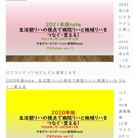
2021
年1月
にスタ
ートし
た新し
い
note
2021
年1月
～12
月にか
けてコンテンツをどんどん追加します。
2020年版note 生活期リハの視点で病院リハと地域リハをつな
ぐ・変える
コラ
ム
30本
講義動
画
12本
プラス
αのコ