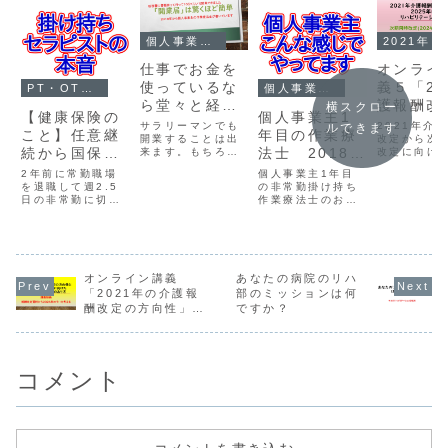
個人事業主(2018~)
2021年
仕事でお金を
オンライ
使っているな
義５「20
PT・OT・STの転職
個人事業主(2018~)
ら堂々と経費
護報酬改
横スクロー
【健康保険の
個人事業主1
として申告し
ら読み解
サラリーマンでも
2021年介
ルできます
こと】任意継
年目の作業療
たいから開業
開業することは出
2025年
改定から次
続から国保に
法士 2018年
来ます。もちろん
改定に向け
届を出してみ
たリハビ
病院で働いている
ビリテーシ
変わったら納
5月の状況
2年前に常勤職場
個人事業主1年目
た
ーション
作業療法士や理学
あり方につ
付額も変わっ
を退職して週2.5
の非常勤掛け持ち
療法士、言語聴覚
ンライン講
り方」
日の非常勤に切り
作業療法士のお給
士さんや看護師さ
伝えします
た！
替えた。その日か
料のこと。
んやお医者さんで
ルタイムで
ら年金は国民年金
も開業届を出すこ
きない方の
に切り替わり、健
とは出来ます。こ
に、講義動
康保険は任意継続
こで言う開業って
日掲載予定
になった。そうし
言うのは別に会社
オンライン
て、10月からは、
オンライン講義
あなたの病院のリハ
を作ったりするこ
1時間半の
２年間の任意継続
「2021年の介護報
部のミッションは何
とではありませ
画のフルバ
も満了となったの
酬改定の方向性」と
ですか？
ん。⇒開業届って
ンは以下の
で、国民健康保険
何...
ク...
「2024年同時改定
に切り替わった。
に向けたリハビリテ
そんなことを書い
ーションのあり方」
てみた。
コメント