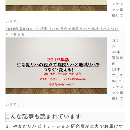
ンテン
ツを掲
載して
います。
2019年版note 生活期リハの視点で病院リハと地域リハをつな
ぐ・変える
コラ
ム
33本
講義動
画
19本
プラス
αのコ
ンテン
ツを掲
載して
います。
こんな記事も読まれています
やまだリハビリテーション研究所が全力でお届けす