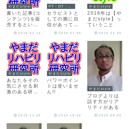
やまだstyle
PT・OT・STの転職
やまだstyle
書いた記事(コ
セラピストと
2016年は【や
ンテンツ)を販
しての腕に自
まだstyle】っ
売するという
信があっても
ていうこと
スタイル
治療院として
2016.01.13
2016.01.05
2015.12.25
は起業・開業
しない
やまだstyle
やまだstyle
あなたをその
パワーポイン
気にさせる刺
トは使いませ
やまだstyle
激のある研修
ん!!
ブログよりは
会を目指しま
話す方がリア
す
リティがある
2015.11.03
2015.10.24
2015.08.05