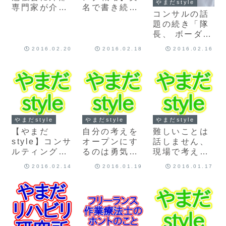
やまだstyle
専門家が介入
名で書き続け
コンサルの話
する効果を考
たら仕事にな
題の続き「隊
える
るのか？
長、 ボーダー
レス、 やまだ
2016.02.20
2016.02.18
2016.02.16
魂 」
やまだstyle
やまだstyle
やまだstyle
【やまだ
自分の考えを
難しいことは
style】コンサ
オープンにす
話しません、
ルティングよ
るのは勇気が
現場で考えて
りも相談・面
いるようで
いることを伝
2016.02.14
2016.01.19
2016.01.17
談って感じか
す！
えるだけ
な