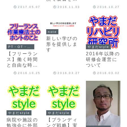
クリーンに表
2017.05.07
2016.11.03
2016.10.27
示できます
note
新しい学びの
形を提供しま
PT・OT・STの転職
やまだstyle
す
【フリーラン
2016年以降の
ス】働く時間
研修会運営に
と自由な時間
ついて
とスピード感
2016.10.25
2016.03.27
2016.03.02
とお給料
やまだstyle
やまだstyle
病院や施設の
【ブランディ
勉強会に外部
ング戦略】実