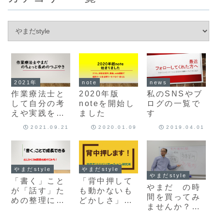
2021年
note
news
作業療法士と
2020年版
私のSNSやブ
して自分の考
noteを開始し
ログの一覧で
えや実践を伝
ました
す
えるというこ
2021.09.21
2020.01.09
2019.04.01
と
やまだstyle
やまだstyle
やまだstyle
「書く」こと
「背中押して
やまだ の時
が「話す」た
も動かないも
間を買ってみ
めの整理にな
どかしさ」と
ませんか？
る
「指導力」と
お仕事しまっ