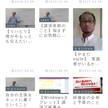
「それでも押
2018.01.06
2018.01.03
2017.12.28
せ！
す」必要性
news
【講演依頼の
news
こと】悩まず
【リハビリ】
にお気軽に連
僕が今もっと
絡してくださ
も伝えたい・
いね！
話したいこと
やまだstyle
(2017年8月
【やまだ
記)
style】 実践
者がいるから
自信がある！
2017.08.10
2017.08.09
2017.06.10
やまだstyle
やまだstyle
やまだstyle
自分の主張を
【Windowsタ
研修会の企画
ネットに書く
ブレット】講
と予算のこと
ということ
演で板書をス