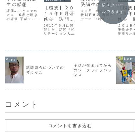
生の感想
受講生の感想
横スクロー
【感想】２０
【感想】
評価のこと＝その
１２月 年忘れ
ルできます
１５年６月研
１５年９
２＝ 観察と動き
特別研修会 講師と
修会 訪問リ
修会 回
の評価 平成２３年
テーマ ９時１５分
１１月１７日 １
～１２時１５
ハビリのお話
リハ勤務
2015年６月に開
２０１５年
５時～１７時 テー
分 講 師
「入門編」
催した、訪問リビ
に知って
研修会テー
マ 評価のこと＝
横井 賀津志
リテーション入
復期リハ勤
その２＝ 「観
作業療法士
い介護保
門 研修会の受講
に知ってほ
察」と「動き」の
テーマ「認
基本と維
生の感想を掲載し
護保険の基
評価 講 師 作業
知症における作業
ました。
持期のリハ
のリハビ
療法士：山田 剛
療法アプロー
した。講師
(やまだリハビリテ
チ」
田 剛（や
ーション研究所・
認知症の人
ハビリテー
所長) 会 場 医
が，自分を取り戻
研究所 所
療法人篤友会 坂
す作業を感じ，作
子供が生まれてから
業療法士）
講師謝金についての
本診療所...
業と結びつくため
のワークライフバラ
平成２７年
の手立て...
考えかた
９日（土）
ンス
時～１７時
開始 １４
場...
コメント
コメントを書き込む